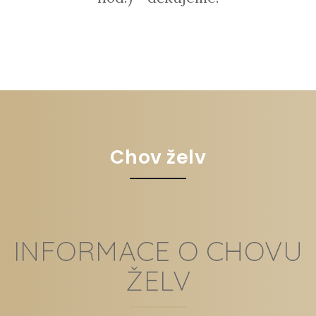
Chov želv
INFORMACE O CHOVU
ŽELV