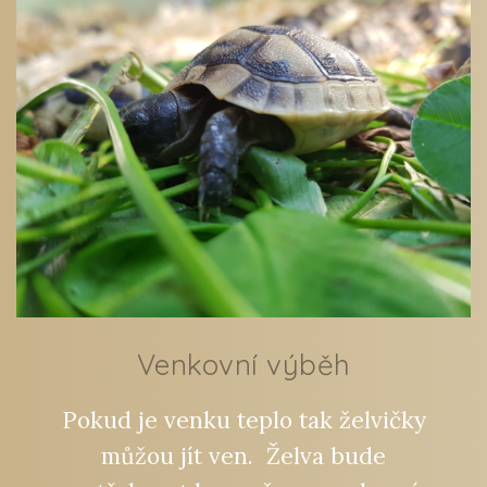
Venkovní výběh
Pokud je venku teplo tak želvičky
můžou jít ven. Želva bude