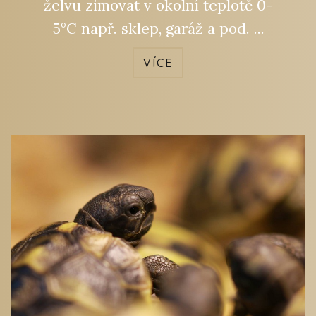
želvu zimovat v okolní teplotě 0-
5°C např. sklep, garáž a pod. ...
VÍCE