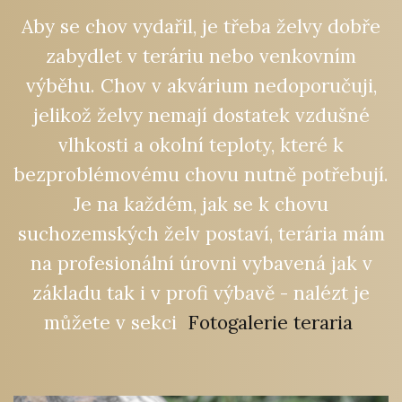
Aby se chov vydařil, je třeba želvy dobře
zabydlet v teráriu nebo venkovním
výběhu. Chov v akvárium nedoporučuji,
jelikož želvy nemají dostatek vzdušné
vlhkosti a okolní teploty, které
k
bezproblémovému chovu
nutně potřebují.
Je na každém, jak se k chovu
suchozemských želv postaví, terária mám
na profesionální úrovni vybavená jak v
základu tak i v profi výbavě - nalézt je
můžete v sekci
Fotogalerie teraria