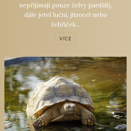
nepřijímají pouze želvy pardálí),
dále jetel luční, jitrocel nebo
žebříček...
VÍCE