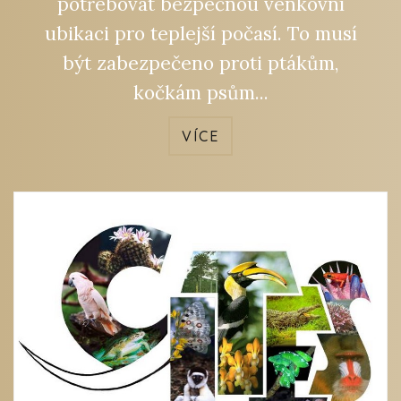
potřebovat bezpečnou venkovní
ubikaci pro teplejší počasí. To musí
být zabezpečeno proti ptákům,
kočkám psům...
VÍCE