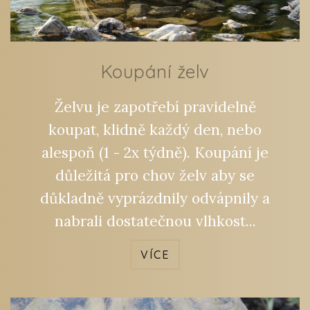
Koupání želv
Želvu je zapotřebí pravidelně
koupat, klidně každý den, nebo
alespoň (1 - 2x týdně). Koupání je
důležitá pro chov želv aby se
důkladně vyprázdnily odvápnily a
nabrali dostatečnou vlhkost
...
VÍCE