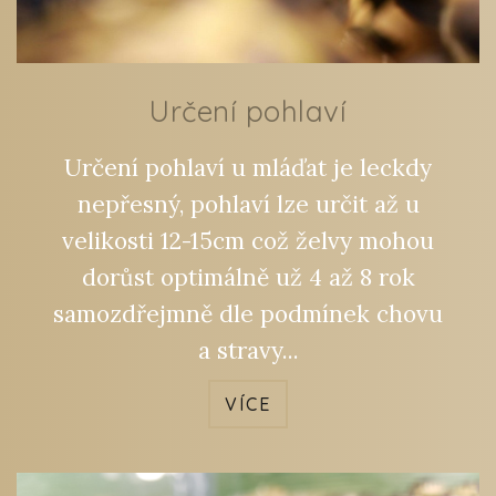
Určení pohlaví
Určení pohlaví u mláďat je leckdy
nepřesný, pohlaví lze určit až u
velikosti 12-15cm což želvy mohou
dorůst optimálně už 4 až 8 rok
samozdřejmně dle podmínek chovu
a stravy...
VÍCE