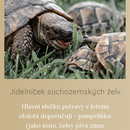
Jídelníček suchozemských želv
Hlavní složku potravy v letním
období doporučuji - pampelišku
(jako seno, želvy přes zimu