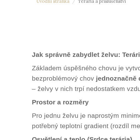
Úvodní stránka
Terária a příslušenství
Jak správně zabydlet želvu: Terár
Základem úspěšného chovu je vytvoř
bezproblémový chov
jednoznačně d
– želvy v nich trpí nedostatkem vzd
Prostor a rozměry
Pro jednu želvu je naprostým mini
potřebný teplotní gradient (rozdíl m
Osvětlení a teplo (Srdce terária)