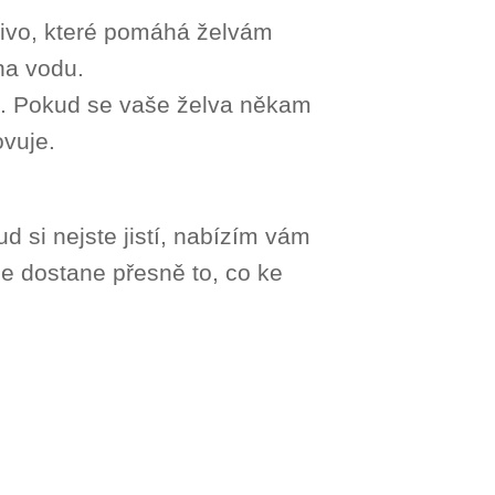
enivo, které pomáhá želvám
na vodu.
ryt. Pokud se vaše želva někam
ovuje.
d si nejste jistí, nabízím vám
ne dostane přesně to, co ke