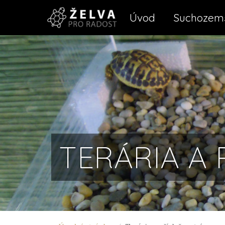
Úvod
Suchozems
TERÁRIA A 