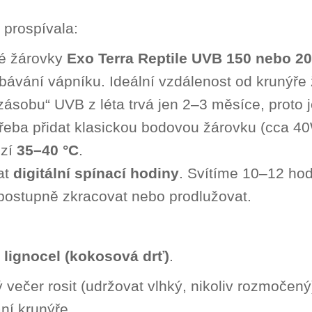
 prospívala:
é žárovky
Exo Terra Reptile UVB 150 nebo 2
bávání vápníku. Ideální vzdálenost od krunýře 
ásobu“ UVB z léta trvá jen 2–3 měsíce, proto j
třeba přidat klasickou bodovou žárovku (cca 40
ezí
35–40 °C
.
at
digitální spínací hodiny
. Svítíme 10–12 hod
postupně zkracovat nebo prodlužovat.
l
lignocel (kokosová drť)
.
ý večer rosit (udržovat vlhký, nikoliv rozmočen
ní krunýře.