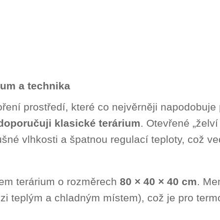
ium a technika
ení prostředí, které co nejvěrněji napodobuje 
oporučuji klasické terárium
. Otevřené „želv
ušné vlhkosti a špatnou regulací teploty, což 
mem terárium o rozměrech
80 × 40 × 40 cm
. Me
ezi teplým a chladným místem), což je pro termo