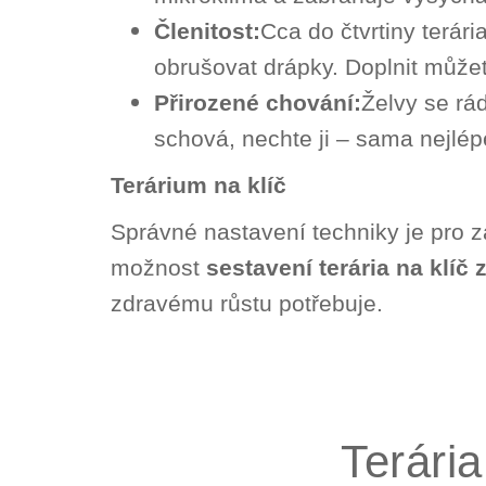
Členitost:
Cca do čtvrtiny terár
obrušovat drápky. Doplnit může
Přirozené chování:
Želvy se rád
schová, nechte ji – sama nejlépe
Terárium na klíč
Správné nastavení techniky je pro za
možnost
sestavení terária na klíč 
zdravému růstu potřebuje.
Terária