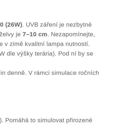
00 (26W)
. UVB záření je nezbytné
želvy je
7–10 cm
. Nezapomínejte,
e v zimě kvalitní lampa nutností.
W dle výšky terária). Pod ní by se
in denně. V rámci simulace ročních
ý). Pomáhá to simulovat přirozené