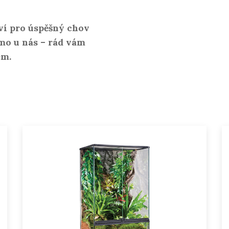
ví pro úspěšný chov
mo u nás – rád vám
em.