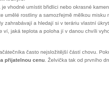
ia je vhodné umístit břidlici nebo okrasné kam
te umělé rostliny a samozřejmě mělkou misku 
y zahrabávají a hledají si v teráriu vlastní úk
 ví, jaká teplota a poloha jí v danou chvíli vyh
čátečníka často nejsložitější částí chovu. Poku
za přijatelnou cenu
. Želvička tak od prvního d