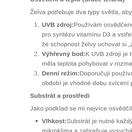
Želva potřebuje dva typy světla, aby
UVB zdroj:
Používám osvědčen
pro syntézu vitamínu D3 a vstře
že schopnost želvy uchovat si „z
Výhřevný bod:
K UVB zdroji je 
měla teplota pohybovat v rozm
Denní režim:
Doporučuji použív
období je vhodné dobu svícení 
Substrát a prostředí
Jako podklad se mi nejvíce osvědči
Vlhkost:
Substrát je nutné každ
mikroklima a zabraňuje vysychá